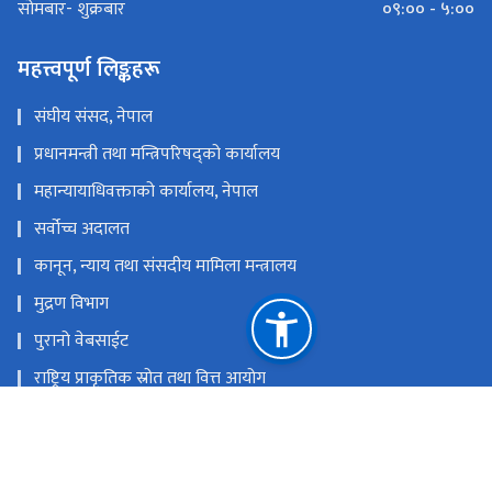
०९:०० - ५:००
सोमबार- शुक्रबार
महत्त्वपूर्ण लिङ्कहरू
संघीय संसद, नेपाल
प्रधानमन्त्री तथा मन्त्रिपरिषद्को कार्यालय
महान्यायाधिवक्ताको कार्यालय, नेपाल
सर्वोच्च अदालत
कानून, न्याय तथा संसदीय मामिला मन्त्रालय
मुद्रण विभाग
पुरानो वेबसाईट
राष्ट्रिय प्राकृतिक स्रोत तथा वित्त आयोग
नयाँ बानेश्वर, काठमाण्डौँ
info@lawcommission.gov.np