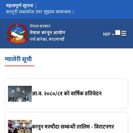
महत्त्वपूर्ण सूचना
मुख्य नेभिगेसनमा जानुहोस्
कार्यालय स्थानान्तरण भएको सूचना ।
कानूनी शब्दकोश उपर सुझाव सम्बन्धमा ।
कानूनी शब्दकोश
नेपाल सरकार
नेपाल कानून आयोग
भाषा चयन गर्नुहोस
NEP
नयाँ बानेश्वर, काठमाण्डौँ
ग्यालेरी सूची
आ.व. २०८०/८१ को वार्षिक प्रतिवेदन
कानून मस्यौदा सम्बन्धी तालिम - विराटनगर