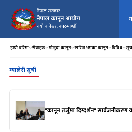
नेपाल सरकार
नेपाल कानून आयोग
म
मुख्य न
नयाँ बानेश्वर, काठमाण्डौँ
हाम्रो बारेमा
सेवाहरू
मौजुदा कानून
खारेज भएका कानून
विविध
सूचन
ग्यालेरी सूची
"कानून तर्जुमा दिग्दर्शन" सार्वजनीकरण क