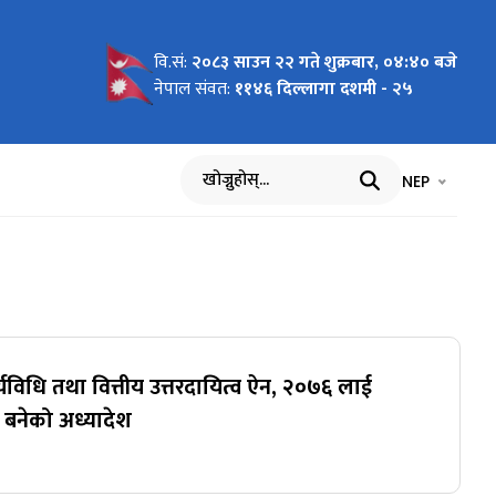
वि.सं:
२०८३ साउन २२ गते शुक्रबार, ०४:४० बजे
नेपाल संवत:
११४६ दिल्लागा दशमी - २५
भाषा चयन गर्नुह
भाषा प
NEP
खोज्नुहोस्
यविधि तथा वित्तीय उत्तरदायित्व ऐन, २०७६ लाई
 बनेको अध्यादेश