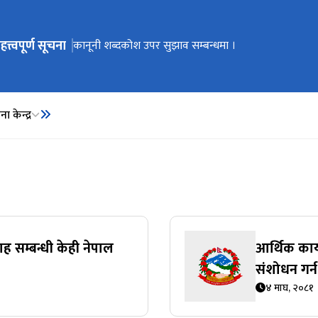
हत्त्वपूर्ण सूचना
ेभिगेसनमा जानुहोस्
कार्यालय स्थानान्तरण भएको सूचना ।
कानूनी शब्दकोश उपर सुझाव सम्बन्धमा ।
कानूनी शब्दकोश
ा केन्द्र
ाह सम्बन्धी केही नेपाल
आर्थिक कार्
संशोधन गर्न
४ माघ, २०८१