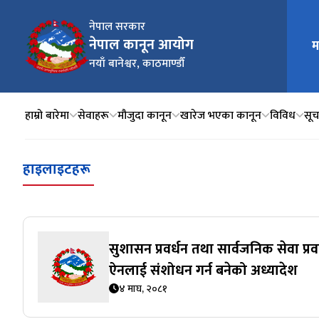
नेपाल सरकार
नेपाल कानून आयोग
म
मुख्य न
नयाँ बानेश्वर, काठमाण्डौँ
हाम्रो बारेमा
सेवाहरू
मौजुदा कानून
खारेज भएका कानून
विविध
सूचन
हाइलाइटहरू
सुशासन प्रवर्धन तथा सार्वजनिक सेवा प्रव
ऐनलाई संशोधन गर्न बनेको अध्यादेश
४ माघ, २०८१