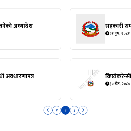
नेको अध्यादेश
सहकारी सम्ब
२१ पुष, २०८१
न्धी अवधारणापत्र
क्रिप्टोकरेन
३० चैत, २०८०
१
२
३