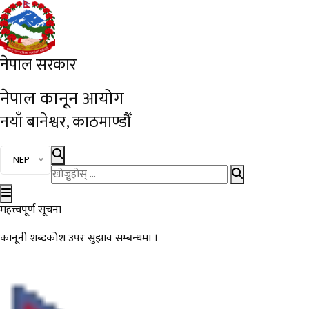
नेपाल सरकार
नेपाल कानून आयोग
नयाँ बानेश्वर, काठमाण्डौँ
भाषा चयन गर्नुहोस्
NEP
खोज्नुहोस्
महत्त्वपूर्ण सूचना
मुख्य नेभिगेसनमा जानुहोस्
कार्यालय स्थानान्तरण भएको सूचना ।
कानूनी शब्दकोश उपर सुझाव सम्बन्धमा ।
कानूनी शब्दकोश