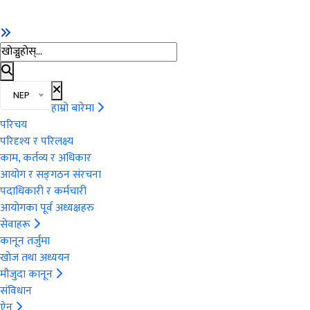
खोज्नुहोस्
भाषा चयन गर्नुहोस्
भाषा परिवर्तन गर्नुहोस्
NEP
हाम्रो बारेमा
परिचय
परिदृश्य र परिलक्ष्य
काम, कर्तव्य र अधिकार
आयोग र सङ्‍गठन संरचना
पदाधिकारी र कर्मचारी
आयोगका पूर्व अध्यक्षहरु
सेवाहरू
कानून तर्जुमा
खोज तथा अध्ययन
मौजुदा कानून
संविधान
ऐन