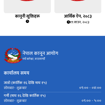
कानूनी सूक्तिहरू
आर्थिक ऐन, २०८३
१९ साउन, २०८३
नेपाल कानून आयोग
नयाँ बानेश्वर, काठमाण्डौँ
कार्यालय समय
जाडो (कार्तिक १६ देखि माघ १५)
०९:०० - ०४:००
सोमबार- शुक्रबार
गर्मी (माघ १६ देखि कार्तिक १५)
०९:०० - ५:००
सोमबार- शुक्रबार