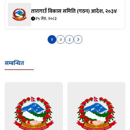
तारागाउँ विकास समिति (गठन) आदेश, २०३४
२५ जेठ, २०८३
१
२
३
सम्बन्धित