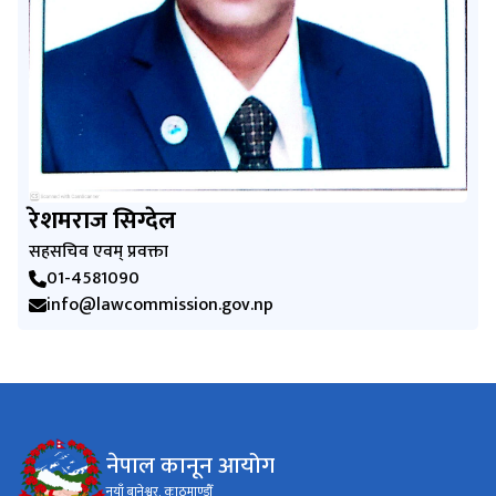
रेशमराज सिग्‍देल
सहसचिव एवम् प्रवक्ता
01-4581090
info@lawcommission.gov.np
नेपाल कानून आयोग
नयाँ बानेश्वर, काठमाण्डौँ