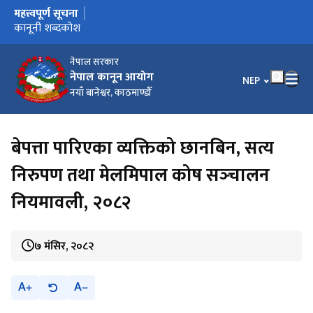
महत्त्वपूर्ण सूचना
मुख्य नेभिगेसनमा जानुहोस्
कार्यालय स्थानान्तरण भएको सूचना ।
कानूनी शब्दकोश उपर सुझाव सम्बन्धमा ।
कानूनी शब्दकोश
नेपाल सरकार
नेपाल कानून आयोग
भाषा चयन गर्नुहोस
NEP
नयाँ बानेश्वर, काठमाण्डौँ
बेपत्ता पारिएका व्यक्तिको छानबिन, सत्य
निरुपण तथा मेलमिपाल कोष सञ्‍चालन
नियमावली, २०८२
७ मंसिर, २०८२
A
A