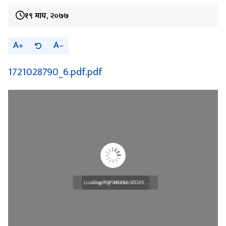
१९ माघ, २०७७
A
A
1721028790_6.pdf.pdf
Loading PDF Worker CORS ...
Loading WEBGL 3D ...